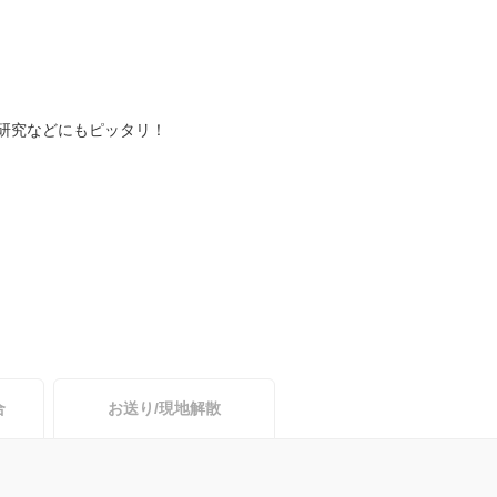
研究などにもピッタリ！
合
お送り/現地解散