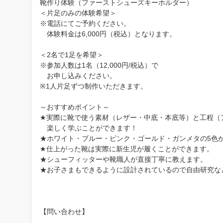
靴作り体験（ファーストシューズキーホルダー）
＜片足のみの体験希望＞
※電話にてご予約ください。
体験料金は6,000円（税込）となります。
＜2名で1足を希望＞
※参加人数は1名（12,000円/税込）で
お申し込みください。
※1人片足ずつ制作いただきます。
～おすすめポイント～
★実際に靴で使う素材（レザー・中底・本底等）と工程（
楽しく学ぶことができます！
★ホワイト・ブルー・ピンク・ゴールド・ガンメタの5色
★仕上がった靴は実際に新生児が履くことができます。
★シューフィッターや靴職人が直接丁寧に教えます。
★お子さまもできるように設計されているので自由研究な
【問い合わせ】