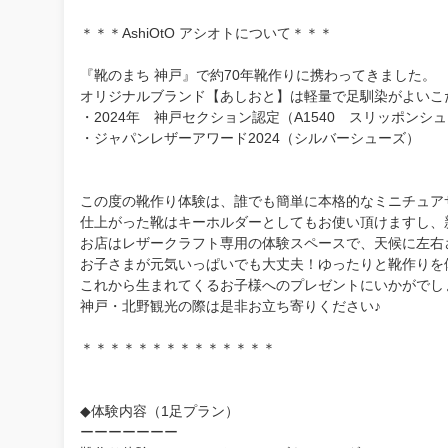
＊＊＊AshiOtO アシオトについて＊＊＊
『靴のまち 神戸』で約70年靴作りに携わってきました。
オリジナルブランド【あしおと】は軽量で足馴染がよいこ
・2024年 神戸セクション認定（A1540 スリッポンシ
・ジャパンレザーアワード2024（シルバーシューズ）
この度の靴作り体験は、誰でも簡単に本格的なミニチュア
仕上がった靴はキーホルダーとしてもお使い頂けますし、
お店はレザークラフト専用の体験スペースで、天候に左右
お子さまが元気いっぱいでも大丈夫！ゆったりと靴作り
これから生まれてくるお子様へのプレゼントにいかがでし
神戸・北野観光の際は是非お立ち寄りください♪
＊＊＊＊＊＊＊＊＊＊＊＊＊＊
◆体験内容（1足プラン）
ーーーーーーー