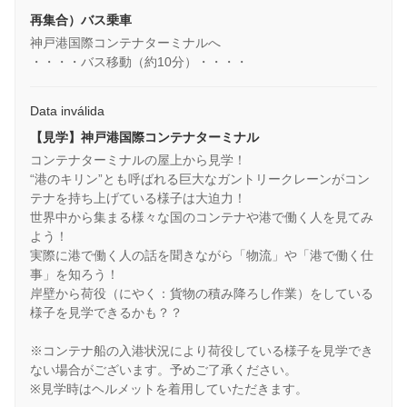
再集合）バス乗車
神戸港国際コンテナターミナルへ
・・・・バス移動（約10分）・・・・
Data inválida
【見学】神戸港国際コンテナターミナル
コンテナターミナルの屋上から見学！
“港のキリン”とも呼ばれる巨大なガントリークレーンがコン
テナを持ち上げている様子は大迫力！
世界中から集まる様々な国のコンテナや港で働く人を見てみ
よう！
実際に港で働く人の話を聞きながら「物流」や「港で働く仕
事」を知ろう！
岸壁から荷役（にやく：貨物の積み降ろし作業）をしている
様子を見学できるかも？？
※コンテナ船の入港状況により荷役している様子を見学でき
ない場合がございます。予めご了承ください。
※見学時はヘルメットを着用していただきます。