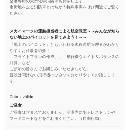
空港専用の大型化学消防車も見学します。
市街地を走る消防車とはちがう特殊車両をぜひ間近でご覧く
ださい。
スカイマークの運航担当者による航空教室～～みんなが知ら
ない地上のパイロットを見てみよう！～～
『地上のパイロット』ともいわれる現役運航管理者がわかり
やすくお仕事を紹介！
「フライトプランの作成」、「飛行機ウエイト＆バランスの
計算」など
ご参加の皆さんでお楽しみいただきながら、
普段は聞けない飛行機のひみつを分かりやすくお話ししま
す。
Data inválida
ご昼食
ご昼食は含まれておりません。空港内にあるレストランや、
フードコートなどをご利用ください。（自由行動）