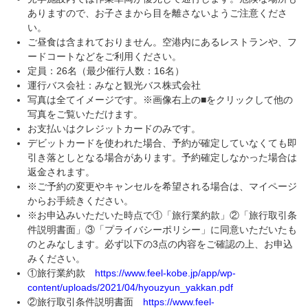
ありますので、お子さまから目を離さないようご注意くださ
い。
ご昼食は含まれておりません。空港内にあるレストランや、フ
ードコートなどをご利用ください。
定員：26名（最少催行人数：16名）
運行バス会社：みなと観光バス株式会社
写真は全てイメージです。※画像右上の■をクリックして他の
写真をご覧いただけます。
お支払いはクレジットカードのみです。
デビットカードを使われた場合、予約が確定していなくても即
引き落としとなる場合があります。予約確定しなかった場合は
返金されます。
※ご予約の変更やキャンセルを希望される場合は、マイページ
からお手続きください。
※お申込みいただいた時点で①「旅行業約款」②「旅行取引条
件説明書面」③「プライバシーポリシー」に同意いただいたも
のとみなします。必ず以下の3点の内容をご確認の上、お申込
みください。
①旅行業約款
https://www.feel-kobe.jp/app/wp-
content/uploads/2021/04/hyouzyun_yakkan.pdf
②旅行取引条件説明書面
https://www.feel-