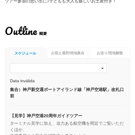
ツアー参加の思い出に♪子どもも大人も嬉しいお土産付き！
Outline
概要
お迎え場所/現地集合
お送り/現地解散
スケジュール
Data inválida
集合）神戸新交通ポートアイランド線「神戸空港駅」改札口
前
【見学】神戸空港20周年ガイドツアー
ターミナル見学に加え、迫力ある航空機を間近でご覧いただ
くほか、