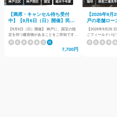
神戸北区
神戸西区
国宝
箱木千年家
珈琲
焙煎工場見学
【満席・キャンセル待ち受付
【2026年9
中】【9月6日（日）開催】民家
戸の老舗ロー
初の国宝へ「箱木千年家」と国
「萩原珈琲」
【9月6日（日）開催】 神戸に、国宝の指
【2026年9月2
宝「太山寺」をめぐるバスツア
れる工場見学
定を待つ建造物があることをご存知です
ごフィールドパピ
ー ～文化財課担当者が解説する
ョップ
か？ 北区にある重要文化財（建築物）の
普段は一般公開さ
月
火
水
木
金
土
日
月
火
水
木
金
箱木千年家と、太山寺の特別拝
箱木家住宅主屋（通称・箱木千年家）が、
煎工場へ、特別にご案
7,700円
民家として全国初となる国宝建造物に指
来、約100年に
観～
定される予定となり、 実現すれば神戸市
火焙煎」。 今も
では太山寺本堂に次いで２件目の国宝とな
一つひとつ丁寧に
ります。 なぜこの家が、国宝にふさわし
しさを届け続けています。
いとされたのかーーー 神戸市文化財課の
各地から届いた焙
担当者が、知れば知るほど興味が湧いてく
続いて、炭火焙煎
る、その秘密を紐ときます。 そして背景
ご案内します。 目の前で焙煎機を操る様
には原生林が広がる[三身山 太山寺]。 神
子を見ながら、生
戸市内にあるもうひとつの国宝である本堂
生まれ変わる工程
や、 普段は一般公開されていない阿弥陀
す。 工場に広が
堂や羅漢堂など、 多くの文化財が残る境
熱気など、焙煎工
内をご案内します。 散策のあとは、[太山
ひご体感ください。 さらに、代表
寺珈琲焙煎室]で、 店主のこだわりがつま
J.C.Q.A認定