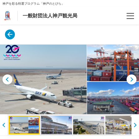
神戸を彩る特選プログラム「神戸のとびら」
一般財団法人神戸観光局
予約確認
ご案内
会社案内
よくあるお問合わせ
新型コロナウィルス対策
【マイページ】