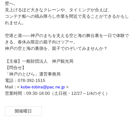
壁へ。
見上げるほど大きなクレーンや、タイミングが合えば、
コンテナ船への積み降ろし作業を間近で見ることができるかもし
れません。
空港と港――神戸のまちを支える空と海の舞台裏を一日で体験で
きる、春休み限定の親子向けツアー。
神戸の空と海の裏側を、親子でのぞいてみませんか？
【主催】一般財団法人 神戸観光局
【問合せ】
「神戸のとびら」運営事務局
電話：078-392-1515
Mail：<
kobe-tobira@pac.ne.jp
>
営業時間：09:30-18:00（土日祝・12/27～1/4のぞく）
開催曜日