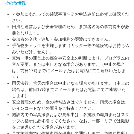
その他情報
＜参加にあたっての確認事項＞※お申込み前に必ずご確認くだ
さい。
円滑な運営および安全管理のため、参加者名簿の事前提出が必
要となります。
参加者の交代・追加・参加権利の譲渡はできません。
手荷物チェックを実施します（カッター等の危険物はお持ち込
みいただけません）。
空港・港の運営上の都合や安全上の判断により、プログラム内
容が変更、または中止となる場合があります。（中止の場合
は、前日17時までにメールまたはお電話にてご連絡いたしま
す）
雨天決行。荒天の場合は中止となる場合があります。（中止の
場合は、前日17時までにメールまたはお電話にてご連絡いた
します）
安全管理のため、傘の持ち込みはできません。雨天の場合は、
レインコートなどの雨具をご持参ください。
施設内での写真撮影および見学中は、各施設の職員またはスタ
ッフの指示に必ず従ってください。なお、一部エリアでは撮影
をご遠慮いただく場合があります。
見学施設内では作業車両が優先して通行します。危険な場所も