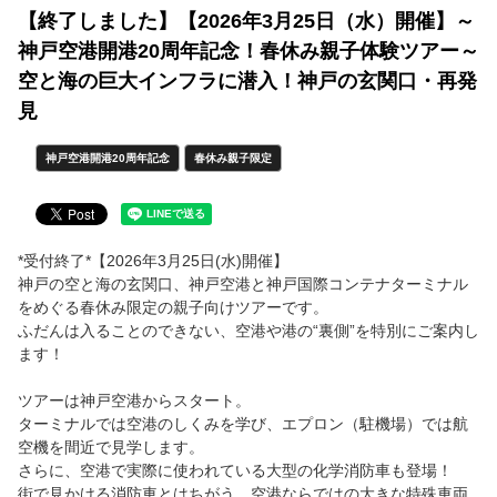
【終了しました】【2026年3月25日（水）開催】～
神戸空港開港20周年記念！春休み親子体験ツアー～
空と海の巨大インフラに潜入！神戸の玄関口・再発
見
神戸空港開港20周年記念
春休み親子限定
*受付終了*【2026年3月25日(水)開催】
神戸の空と海の玄関口、神戸空港と神戸国際コンテナターミナル
をめぐる春休み限定の親子向けツアーです。
ふだんは入ることのできない、空港や港の“裏側”を特別にご案内し
ます！
ツアーは神戸空港からスタート。
ターミナルでは空港のしくみを学び、エプロン（駐機場）では航
空機を間近で見学します。
さらに、空港で実際に使われている大型の化学消防車も登場！
街で見かける消防車とはちがう、空港ならではの大きな特殊車両