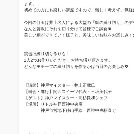
ます。
初めての方にも楽しい講座ですので、難しく考えず、気軽
今回の目玉は井上名人による大型の「鯛の練り切り」のデ
なんと贅沢にそれを切り分けて皆様でご試食🍵
美しい鯛ができていく様子と、美味しいお味をお楽しみく
実習は練り切り作り💪！
1人2つお作りいただき、お持ち帰り頂きます。
どんなモチーフの練り切りを作るかは当日のお楽しみ💖
【講師】神戸マイスター・井上正蔵氏
【司会・進行】関西スイーツ代表・三坂美代子
【ゲスト】神戸マイスター・高杉良和シェフ
【場所】リトル神戸西神中央店
神戸市営地下鉄山手線 西神中央駅直ぐ