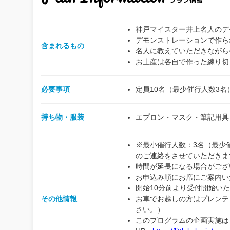
神戸マイスター井上名人のデ
デモンストレーションで作ら
含まれるもの
名人に教えていただきながら
お土産は各自で作った練り切
必要事項
定員10名（最少催行人数3名
持ち物・服装
エプロン・マスク・筆記用具
※最小催行人数：3名（最少
のご連絡をさせていただきま
時間が延長になる場合がござ
お申込み順にお席にご案内い
開始10分前より受付開始い
その他情報
お車でお越しの方はプレンテ
さい。）
このプログラムの企画実施は