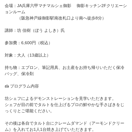
会場：JA兵庫六甲マチマルシェ御影 御影キッチン2Fクリエーシ
ョンルーム
（阪急神戸線御影駅南改札口より南へ徒歩8分）
講師：坊 佳樹（ぼう よしき）氏
参加費：6,600円（税込）
対象：大人（13歳以上）
持ち物：エプロン、筆記用具、お土産をお持ち帰りいただく保冷
バッグ、保冷剤
🍰 プログラム内容
坊シェフによるデモンストレーションを見学いただきます。
シェフが目の前でタルトを仕上げるプロの鮮やかな手さばきをじ
っくりとご堪能ください。
その後は各自でタルト台にクレームダマンド（アーモンドクリー
ム）を入れてお1人1台焼き上げていただきます。