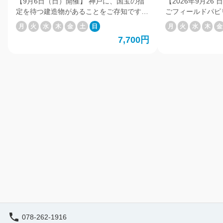
【9月6日（日）開催】 神戸に、国宝の指
【2026年9月2
宝「太山寺」をめぐるバスツア
れる工場見学
定を待つ建造物があることをご存知です
ごフィールドパピ
ー ～文化財課担当者が解説する
ョップ
か？ 北区にある重要文化財（建築物）の
普段は一般公開さ
月
火
水
木
金
土
日
月
火
水
木
金
箱木千年家と、太山寺の特別拝
箱木家住宅主屋（通称・箱木千年家）が、
煎工場へ、特別にご案
7,700円
民家として全国初となる国宝建造物に指
来、約100年に
観～
定される予定となり、 実現すれば神戸市
火焙煎」。 今も
では太山寺本堂に次いで２件目の国宝とな
一つひとつ丁寧に
ります。 なぜこの家が、国宝にふさわし
しさを届け続けています。
いとされたのかーーー 神戸市文化財課の
各地から届いた焙
担当者が、知れば知るほど興味が湧いてく
続いて、炭火焙煎
る、その秘密を紐ときます。 そして背景
ご案内します。 目の前で焙煎機を操る様
には原生林が広がる[三身山 太山寺]。 神
子を見ながら、生
戸市内にあるもうひとつの国宝である本堂
生まれ変わる工程
や、 普段は一般公開されていない阿弥陀
す。 工場に広が
堂や羅漢堂など、 多くの文化財が残る境
熱気など、焙煎工
内をご案内します。 散策のあとは、[太山
ひご体感ください。 さらに、代表
寺珈琲焙煎室]で、 店主のこだわりがつま
J.C.Q.A認定
った自家焙煎の珈琲で、一息つきながら余
んより、創業の歴
韻をおたのしみください。 （珈琲はその
りに加え、 「変
日のおすすめの豆を使ったアイスコーヒー
に、変わり続ける
で提供する予定です） 神戸の文化財の奥
できたものづくり
078-262-1916
深さを感じるツアーに一緒にでかけません
ます。 工場を見学するだけでは知ること