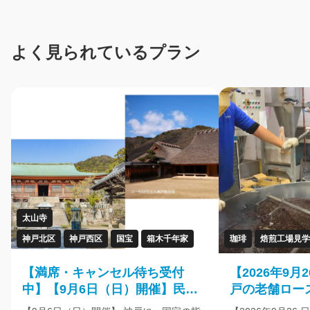
よく見られているプラン
太山寺
神戸北区
神戸西区
国宝
箱木千年家
珈琲
焙煎工場見学
【満席・キャンセル待ち受付
【2026年9
中】【9月6日（日）開催】民家
戸の老舗ロー
初の国宝へ「箱木千年家」と国
「萩原珈琲」