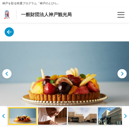
神戸を彩る特選プログラム「神戸のとびら」
一般財団法人神戸観光局
予約確認
ご案内
会社案内
よくあるお問合わせ
新型コロナウィルス対策
【マイページ】